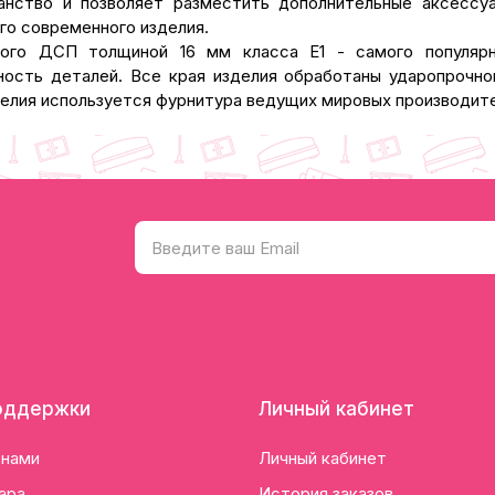
анство и позволяет разместить дополнительные аксессуа
го современного изделия.
нного ДСП толщиной 16 мм класса Е1 - самого популярн
ость деталей. Все края изделия обработаны ударопрочной
делия используется фурнитура ведущих мировых производит
оддержки
Личный кабинет
 нами
Личный кабинет
ара
История заказов