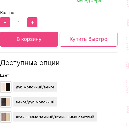
менеджера
Кол-во
-
+
В корзину
Купить быстро
Доступные опции
Цвет
дуб молочный/венге
венге/дуб молочный
ясень шимо темный/ясень шимо светлый