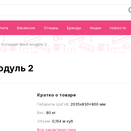
лата
Вакансии
Отзывы
Бренды
Акции
Новости
 большая Умка модуль 2
одуль 2
Кратко о товаре
Габариты ШxГxВ:
2035x830x800 мм
Вес:
80 кг
Объем:
0,154 м куб
Все характеристики