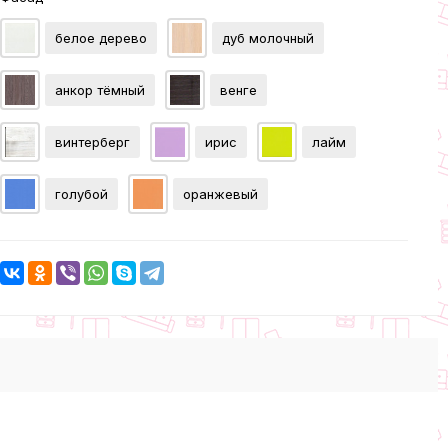
белое дерево
дуб молочный
анкор тёмный
венге
винтерберг
ирис
лайм
голубой
оранжевый