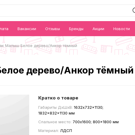
лата
Вакансии
Отзывы
Бренды
Акции
Новости
ак Малыш Белое дерево/Анкор тёмный
елое дерево/Анкор тёмный
Кратко о товаре
Габариты ДxШxВ:
1632x732x1130;
1832x832x1130 мм
Спальное место:
700x1600; 800x1800 мм
Материал:
ЛДСП