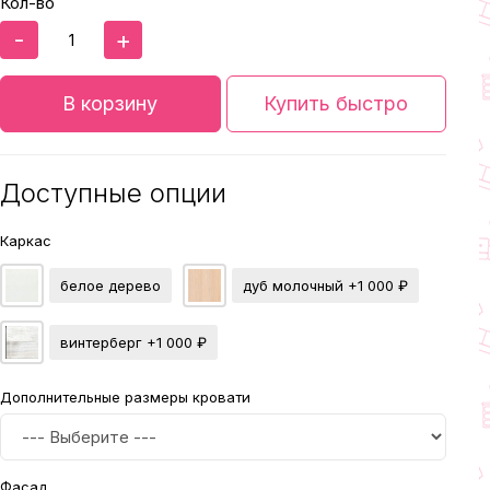
Кол-во
-
+
В корзину
Купить быстро
Доступные опции
Каркас
белое дерево
дуб молочный
+1 000 ₽
винтерберг
+1 000 ₽
Дополнительные размеры кровати
Фасад