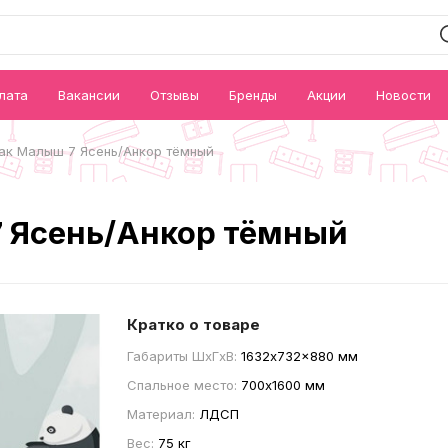
лата
Вакансии
Отзывы
Бренды
Акции
Новости
ак Малыш 7 Ясень/Анкор тёмный
 Ясень/Анкор тёмный
Кратко о товаре
Габариты ШxГxВ:
1632x732x880 мм
Спальное место:
700x1600 мм
Материал:
ЛДСП
Вес:
75 кг