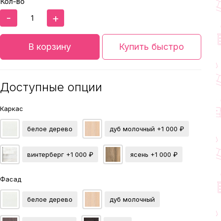
Кол-во
-
+
В корзину
Купить быстро
Доступные опции
Каркас
белое дерево
дуб молочный
+1 000 ₽
винтерберг
+1 000 ₽
ясень
+1 000 ₽
Фасад
белое дерево
дуб молочный