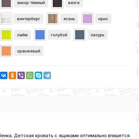
анкор тёмный
венге
винтерберг
ясень
ирис
лайм
голубой
лазурь
оранжевый
енка. Детская кровать с ящиками оптимально впишется