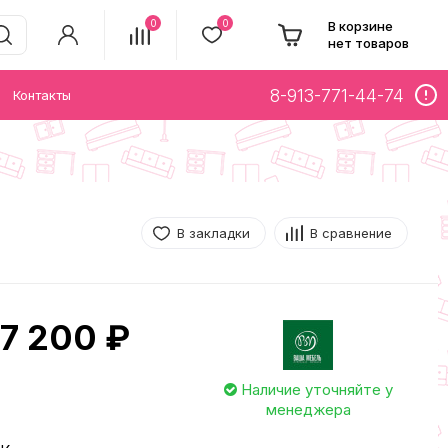
0
0
В корзине
нет товаров
8-913-771-44-74
Контакты
В закладки
В сравнение
7 200 ₽
Наличие уточняйте у
менеджера