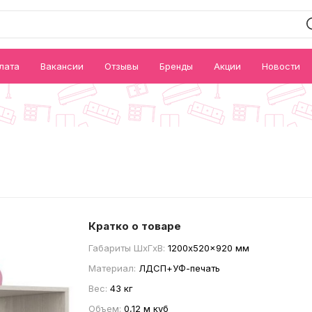
лата
Вакансии
Отзывы
Бренды
Акции
Новости
Кратко о товаре
Габариты ШxГxВ:
1200x520x920 мм
Материал:
ЛДСП+УФ-печать
Вес:
43 кг
Объем:
0,12 м куб