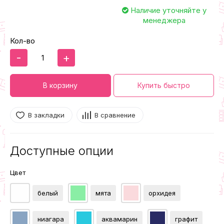
Наличие уточняйте у
менеджера
Кол-во
-
+
В корзину
Купить быстро
В закладки
В сравнение
Доступные опции
Цвет
белый
мята
орхидея
ниагара
аквамарин
графит