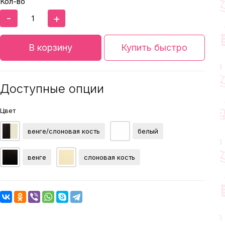
Кол-во
-
+
В корзину
Купить быстро
Доступные опции
Цвет
венге/слоновая кость
белый
венге
слоновая кость