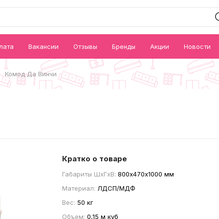
лата
Вакансии
Отзывы
Бренды
Акции
Новости
Комод Да Винчи
Кратко о товаре
Габариты ШxГxВ:
800х470х1000 мм
Материал:
ЛДСП/МДФ
Вес:
50 кг
Объем:
0,15 м куб