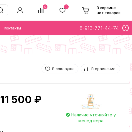
0
0
В корзине
нет товаров
8-913-771-44-74
Контакты
В закладки
В сравнение
11 500 ₽
Наличие уточняйте у
менеджера