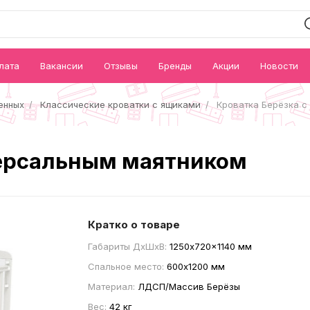
лата
Вакансии
Отзывы
Бренды
Акции
Новости
енных
Классические кроватки с ящиками
Кроватка Берёзка с
версальным маятником
Кратко о товаре
Габариты ДxШxВ:
1250x720x1140 мм
Спальное место:
600x1200 мм
Материал:
ЛДСП/Массив Берёзы
Вес:
42 кг