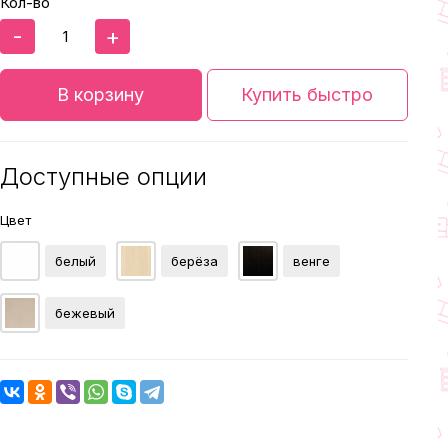
Кол-во
-
+
В корзину
Купить быстро
Доступные опции
Цвет
белый
берёза
венге
бежевый