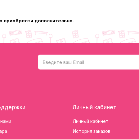
о приобрести дополнительно.
оддержки
Личный кабинет
 нами
Личный кабинет
ара
История заказов