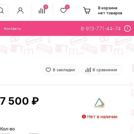
0
0
В корзине
нет товаров
8-913-771-44-74
Контакты
В закладки
В сравнение
7 500 ₽
Нет в наличии
Кол-во