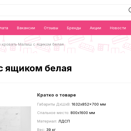
лата
Вакансии
Отзывы
Бренды
Акции
Новости
 кровать Малыш с ящиком белая
с ящиком белая
Кратко о товаре
Габариты ДxШxВ:
1632x852x700 мм
Спальное место:
800x1600 мм
Материал:
ЛДСП
Вес:
39 кг