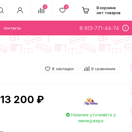
0
0
В корзине
нет товаров
8-913-771-44-74
Контакты
В закладки
В сравнение
13 200 ₽
Наличие уточняйте у
менеджера