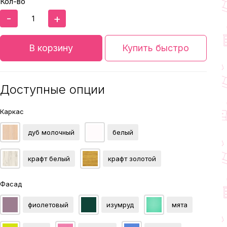
Кол-во
-
+
В корзину
Купить быстро
Доступные опции
Каркас
дуб молочный
белый
крафт белый
крафт золотой
Фасад
фиолетовый
изумруд
мята