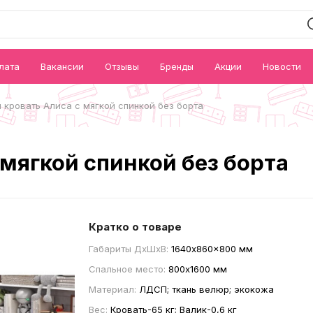
лата
Вакансии
Отзывы
Бренды
Акции
Новости
 кровать Алиса с мягкой спинкой без борта
 мягкой спинкой без борта
Кратко о товаре
Габариты ДxШxВ:
1640x860x800 мм
Спальное место:
800x1600 мм
Материал:
ЛДСП; ткань велюр; экокожа
Вес:
Кровать-65 кг; Валик-0,6 кг