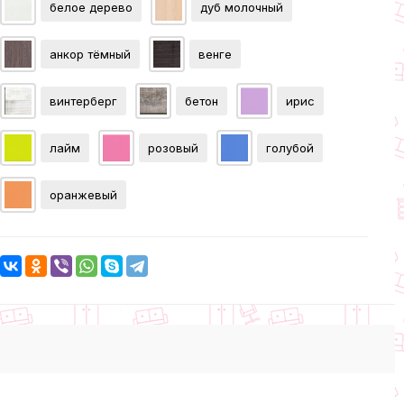
белое дерево
дуб молочный
анкор тёмный
венге
винтерберг
бетон
ирис
лайм
розовый
голубой
оранжевый