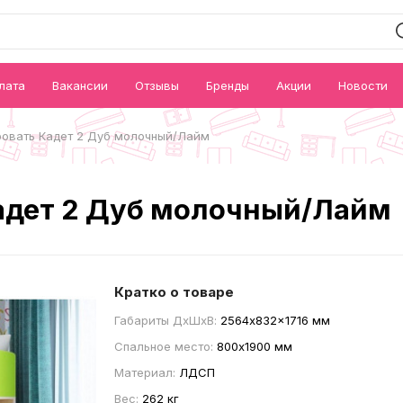
лата
Вакансии
Отзывы
Бренды
Акции
Новости
ровать Кадет 2 Дуб молочный/Лайм
адет 2 Дуб молочный/Лайм
Кратко о товаре
Габариты ДxШxВ:
2564x832x1716 мм
Спальное место:
800x1900 мм
Материал:
ЛДСП
Вес:
262 кг