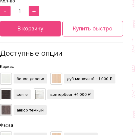
Кол-во
-
+
В корзину
Купить быстро
Доступные опции
Каркас
белое дерево
дуб молочный
+1 000 ₽
венге
винтерберг
+1 000 ₽
анкор тёмный
Фасад