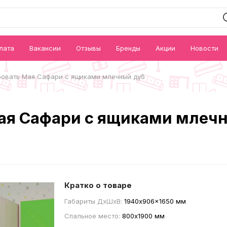
лата
Вакансии
Отзывы
Бренды
Акции
Новости
ровать Мая Сафари с ящиками млечный дуб
ая Сафари с ящиками млеч
Кратко о товаре
Габариты ДxШxВ:
1940x906x1650 мм
Спальное место:
800x1900 мм