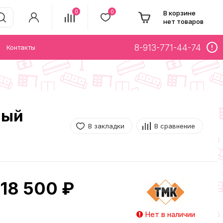
0
0
В корзине
нет товаров
8-913-771-44-74
Контакты
ный
В закладки
В сравнение
18 500 ₽
Нет в наличии