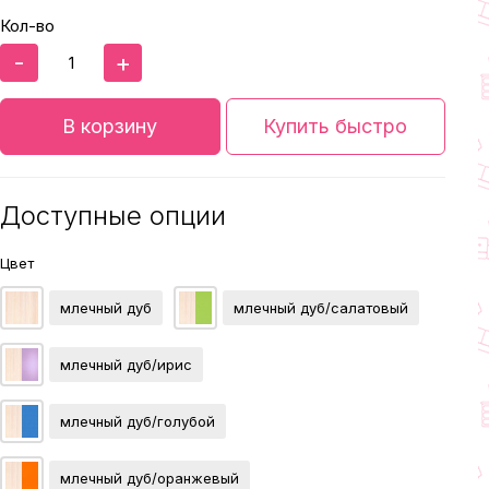
Кол-во
-
+
В корзину
Купить быстро
Доступные опции
Цвет
млечный дуб
млечный дуб/салатовый
млечный дуб/ирис
млечный дуб/голубой
млечный дуб/оранжевый