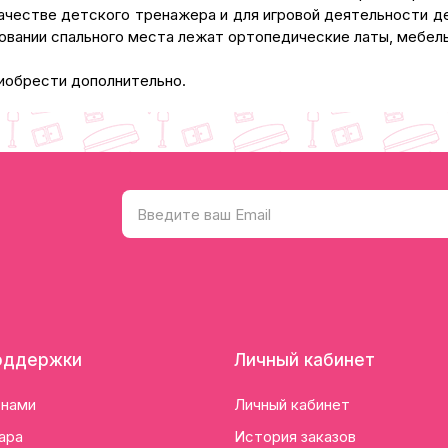
качестве детского тренажера и для игровой деятельности 
овании спального места лежат ортопедические латы, мебел
иобрести дополнительно.
оддержки
Личный кабинет
 нами
Личный кабинет
ара
История заказов