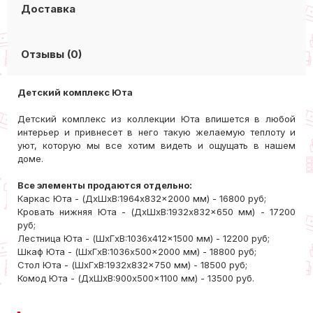
Доставка
Отзывы (0)
Детский комплекс Юта
Детский комплекс из коллекции Юта впишется в любой
интерьер и привнесет в него такую желаемую теплоту и
уют, которую мы все хотим видеть и ощущать в нашем
доме.
Все элементы продаются отдельно:
Каркас Юта - (ДxШxВ:1964x832x2000 мм) - 16800 руб;
​Кровать нижняя Юта -
(ДxШxВ:1932x832x650 мм) - 17200
руб
;
Лестница Юта -
(ШxГxВ:1036x412x1500 мм) - 12200 руб
;
Шкаф Юта -
(ШxГxВ:1036x500x2000 мм) - 18800 руб;
Стол Юта -
(ШxГxВ:1932x832x750 мм) - 18500 руб;
Комод Юта -
(ДxШxВ:900x500x1100 мм) - 13500 руб.