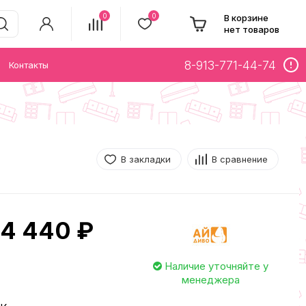
0
0
В корзине
нет товаров
8-913-771-44-74
Контакты
В закладки
В сравнение
4 440 ₽
Наличие уточняйте у
менеджера